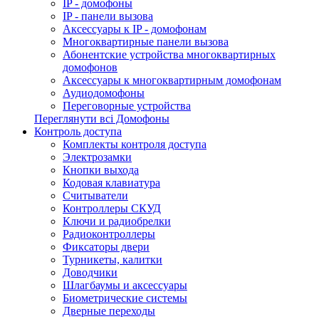
IP - домофоны
IP - панели вызова
Аксессуары к IP - домофонам
Многоквартирные панели вызова
Абонентские устройства многоквартирных
домофонов
Аксессуары к многоквартирным домофонам
Аудиодомофоны
Переговорные устройства
Переглянути всі Домофоны
Контроль доступа
Комплекты контроля доступа
Электрозамки
Кнопки выхода
Кодовая клавиатура
Считыватели
Контроллеры СКУД
Ключи и радиобрелки
Радиоконтроллеры
Фиксаторы двери
Турникеты, калитки
Доводчики
Шлагбаумы и аксессуары
Биометрические системы
Дверные переходы