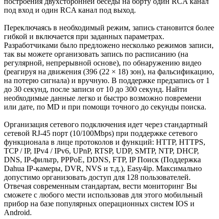
построения двухсторонней беседы на борту один RCA канал
под вход и один RCA канал под выход.
Переключаясь в необходимый режим, запись становится более
гибкой и включается при заданных параметрах.
Разработчиками было предложено несколько режимов записи,
так вы можете организовать запись по расписанию (на
регулярной, непрерывной основе), по обнаружению видео
(реагируя на движения (396 (22 × 18) зон), на фальсификацию,
на потерю сигнала) и вручную. В поддержке предзапись от 1
до 30 секунд, после записи от 10 до 300 секунд. Найти
необходимые данные легко и быстро возможно повремени
или дате, по MD и при помощи точного до секунды поиска.
Организация сетевого подключения идет через стандартный
сетевой RJ-45 порт (10/100Mbps) при поддержке сетевого
функционала в лице протоколов и функций: HTTP, HTTPS,
TCP / IP, IPv4 / IPv6, UPnP, RTSP, UDP, SMTP, NTP, DHCP,
DNS, IP-фильтр, PPPoE, DDNS, FTP, IP Поиск (Поддержка
Dahua IP-камеры, DVR, NVS и т.д.), Easy4ip. Максимально
допустимо организовать доступ для 128 пользователей.
Отвечая современным стандартам, вести мониторинг Вы
сможете с любого мести использовав для этого мобильный
прибор на базе популярных операционных систем IOS и
Android.