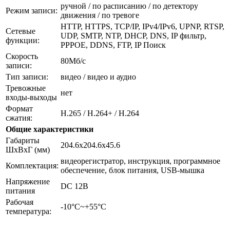
ручной / по расписанию / по детектору
Режим записи:
движения / по тревоге
HTTP, HTTPS, TCP/IP, IPv4/IPv6, UPNP, RTSP,
Сетевые
UDP, SMTP, NTP, DHCP, DNS, IP фильтр,
функции:
PPPOE, DDNS, FTP, IP Поиск
Скорость
80Мб/с
записи:
Тип записи:
видео / видео и аудио
Тревожные
нет
входы-выходы
Формат
H.265 / H.264+ / H.264
сжатия:
Общие характеристики
Габариты
204.6x204.6x45.6
ШxВxГ (мм)
видеорегистратор, инструкция, программное
Комплектация:
обеспечение, блок питания, USB-мышка
Напряжение
DC 12В
питания
Рабочая
-10°C~+55°C
температура: