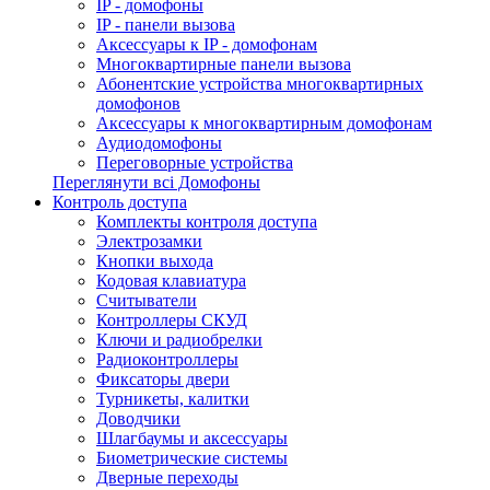
IP - домофоны
IP - панели вызова
Аксессуары к IP - домофонам
Многоквартирные панели вызова
Абонентские устройства многоквартирных
домофонов
Аксессуары к многоквартирным домофонам
Аудиодомофоны
Переговорные устройства
Переглянути всі Домофоны
Контроль доступа
Комплекты контроля доступа
Электрозамки
Кнопки выхода
Кодовая клавиатура
Считыватели
Контроллеры СКУД
Ключи и радиобрелки
Радиоконтроллеры
Фиксаторы двери
Турникеты, калитки
Доводчики
Шлагбаумы и аксессуары
Биометрические системы
Дверные переходы