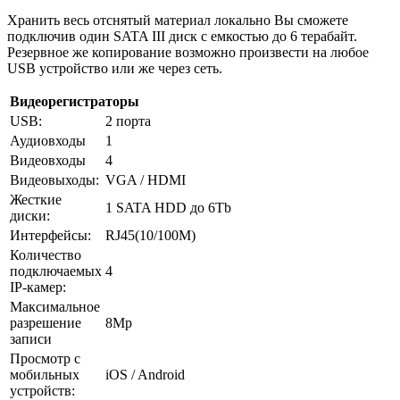
Хранить весь отснятый материал локально Вы сможете
подключив один SATA III диск с емкостью до 6 терабайт.
Резервное же копирование возможно произвести на любое
USB устройство или же через сеть.
Видеорегистраторы
USB:
2 порта
Аудиовходы
1
Видеовходы
4
Видеовыходы:
VGA / HDMI
Жесткие
1 SATA HDD до 6Tb
диски:
Интерфейсы:
RJ45(10/100M)
Количество
подключаемых
4
IP-камер:
Максимальное
разрешение
8Mp
записи
Просмотр с
мобильных
iOS / Android
устройств: