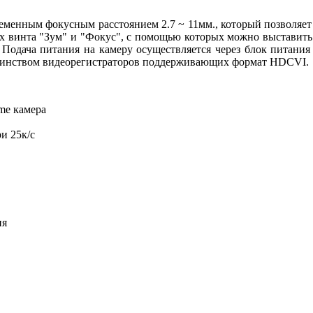
енным фокусным расстоянием 2.7 ~ 11мм., который позволяет из
х винта "Зум" и "Фокус", с помощью которых можно выставить
. Подача питания на камеру осуществляется через блок питани
ьшинством видеорегистраторов поддерживающих формат HDCVI.
me камера
и 25к/с
ия