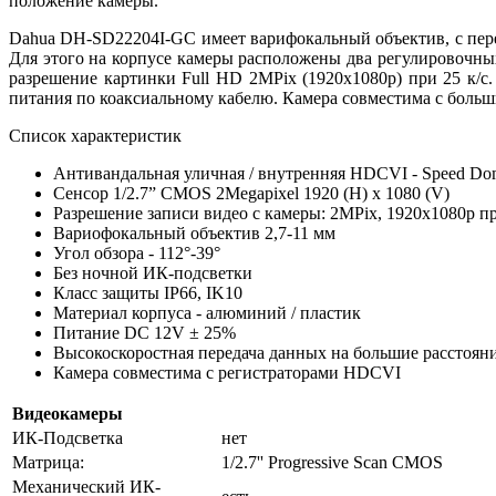
положение камеры.
Dahua DH-SD22204I-GC имеет варифокальный объектив, с перем
Для этого на корпусе камеры расположены два регулировочны
разрешение картинки Full HD 2MPix (1920x1080p) при 25 к/с
питания по коаксиальному кабелю. Камера совместима с бол
Список характеристик
Антивандальная уличная / внутренняя HDCVI - Speed Do
Сенсор 1/2.7” CMOS 2Megapixel 1920 (H) х 1080 (V)
Разрешение записи видео с камеры: 2MPix, 1920х1080p пр
Вариофокальный объектив 2,7-11 мм
Угол обзора - 112°-39°
Без ночной ИК-подсветки
Класс защиты IP66, IK10
Материал корпуса - алюминий / пластик
Питание DC 12V ± 25%
Высокоскоростная передача данных на большие расстоян
Камера совместима с регистраторами HDCVI
Видеокамеры
ИК-Подсветка
нет
Матрица:
1/2.7'' Progressive Scan CMOS
Механический ИК-