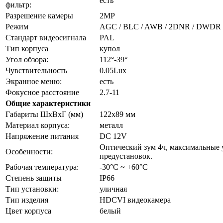
есть
фильтр:
Разрешение камеры
2MP
Режим
AGC / BLC / AWB / 2DNR / DWDR
Стандарт видеосигнала
PAL
Тип корпуса
купол
Угол обзора:
112°-39°
Чувствительность
0.05Lux
Экранное меню:
есть
Фокусное расстояние
2.7-11
Общие характеристики
Габариты ШxВxГ (мм)
122х89 мм
Материал корпуса:
металл
Напряжение питания
DC 12V
Оптический зум 4ч, максимальные уг
Особенности:
предустановок.
Рабочая температура:
-30°C ~ +60°C
Степень защиты
IP66
Тип установки:
уличная
Тип изделия
HDCVI видеокамера
Цвет корпуса
белый