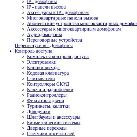
IP - домофоны
IP - панели вызова
Аксессуары к IP - домофонам
Многоквартирные панели вызова
Абонентские устройства многоквартирных домофо
Аксессуары к многоквартирным домофонам
Аудиодомофоны
Переговорные устройства
Переглянути всі Домофоны
Контроль доступа
Комплекты контроля доступа
Электрозамки
Кнопки выхода
Кодовая клавиатура
Считыватели
Контроллеры СКУД
Ключи и радиобрелки
Радиоконтроллеры
Фиксаторы двери
Турникеты, калитки
Доводчики
Шлагбаумы и аксессуары
Биометрические системы
Дверные переходы
Счетчики посетителей