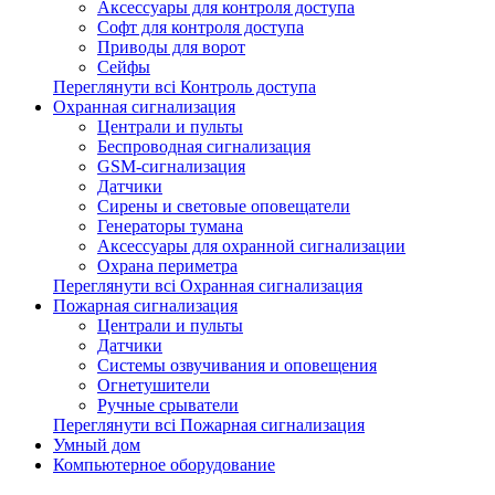
Аксессуары для контроля доступа
Софт для контроля доступа
Приводы для ворот
Сейфы
Переглянути всі Контроль доступа
Охранная сигнализация
Централи и пульты
Беспроводная сигнализация
GSM-сигнализация
Датчики
Сирены и световые оповещатели
Генераторы тумана
Аксессуары для охранной сигнализации
Охрана периметра
Переглянути всі Охранная сигнализация
Пожарная сигнализация
Централи и пульты
Датчики
Системы озвучивания и оповещения
Огнетушители
Ручные срыватели
Переглянути всі Пожарная сигнализация
Умный дом
Компьютерное оборудование