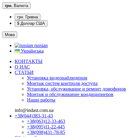
грн.
Валюта
грн. Гривна
$ Доллар США
Мова
russian
Українська
КОНТАКТЫ
О НАС
CТАТЬИ
Установка видеонаблюдения
Монтаж систем контроля доступа
Установка, обслуживание и ремонт домофонов
Монтаж и обслуживание кондиционеров
Наши работы
info@indast.com.ua
+38(044)383-31-43
+38(063)12-33-463
+38(095)11-22-445
+38(098)431-78-85