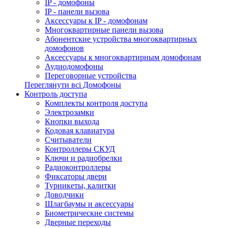
IP - домофоны
IP - панели вызова
Аксессуары к IP - домофонам
Многоквартирные панели вызова
Абонентские устройства многоквартирных
домофонов
Аксессуары к многоквартирным домофонам
Аудиодомофоны
Переговорные устройства
Переглянути всі Домофоны
Контроль доступа
Комплекты контроля доступа
Электрозамки
Кнопки выхода
Кодовая клавиатура
Считыватели
Контроллеры СКУД
Ключи и радиобрелки
Радиоконтроллеры
Фиксаторы двери
Турникеты, калитки
Доводчики
Шлагбаумы и аксессуары
Биометрические системы
Дверные переходы