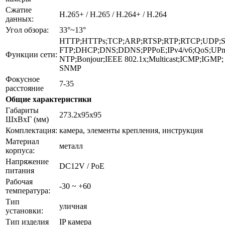
Сжатие
H.265+ / H.265 / H.264+ / H.264
данных:
Угол обзора:
33°~13°
HTTP;HTTPs;TCP;ARP;RTSP;RTP;RTCP;UDP;
FTP;DHCP;DNS;DDNS;PPPoE;IPv4/v6;QoS;UPn
Функции сети:
NTP;Bonjour;IEEE 802.1x;Multicast;ICMP;IGMP;
SNMP
Фокусное
7-35
расстояние
Общие характеристики
Габариты
273.2х95x95
ШxВxГ (мм)
Комплектация:
камера, элементы крепления, инструкция
Материал
металл
корпуса:
Напряжение
DC12V / PoE
питания
Рабочая
-30 ~ +60
температура:
Тип
уличная
установки:
Тип изделия
IP камера