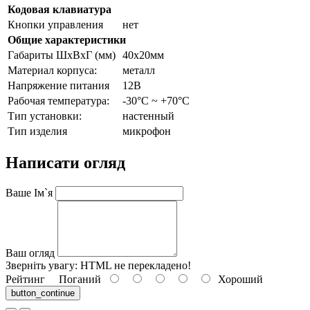
Кодовая клавиатура
Кнопки управления
нет
Общие характеристики
Габариты ШxВxГ (мм)
40х20мм
Материал корпуса:
металл
Напряжение питания
12В
Рабочая температура:
-30°C ~ +70°C
Тип установки:
настенный
Тип изделия
микрофон
Написати огляд
Ваше Ім`я
Ваш огляд
Зверніть увагу:
HTML не перекладено!
Рейтинг
Поганий
Хороший
button_continue