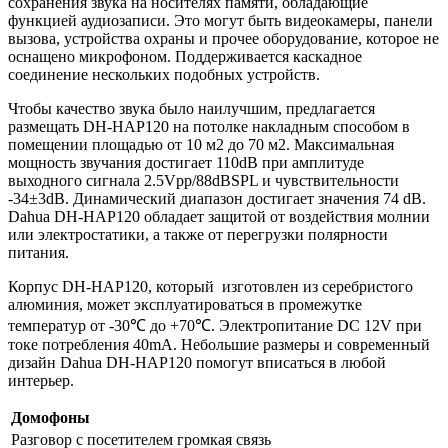
сохранения звука на носителях памяти, обладающие
функцией аудиозаписи. Это могут быть видеокамеры, панели
вызова, устройства охраны и прочее оборудование, которое не
оснащено микрофоном. Поддерживается каскадное
соединение нескольких подобных устройств.
Чтобы качество звука было наилучшим, предлагается
размещать DH-HAP120 на потолке накладным способом в
помещении площадью от 10 м2 до 70 м2. Максимальная
мощность звучания достигает 110dB при амплитуде
выходного сигнала 2.5Vpp/88dBSPL и чувствительности
-34±3dB. Динамический диапазон достигает значения 74 dB.
Dahua DH-HAP120 обладает защитой от воздействия молнии
или электростатики, а также от перегрузки полярности
питания.
Корпус DH-HAP120, который изготовлен из серебристого
алюминия, может эксплуатироваться в промежутке
температур от -30℃ до +70℃. Электропитание DC 12V при
токе потребления 40mA. Небольшие размеры и современный
дизайн Dahua DH-HAP120 помогут вписаться в любой
интерьер.
Домофоны
Разговор с посетителем
громкая связь