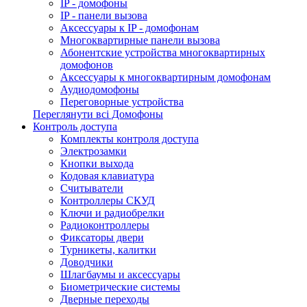
IP - домофоны
IP - панели вызова
Аксессуары к IP - домофонам
Многоквартирные панели вызова
Абонентские устройства многоквартирных
домофонов
Аксессуары к многоквартирным домофонам
Аудиодомофоны
Переговорные устройства
Переглянути всі Домофоны
Контроль доступа
Комплекты контроля доступа
Электрозамки
Кнопки выхода
Кодовая клавиатура
Считыватели
Контроллеры СКУД
Ключи и радиобрелки
Радиоконтроллеры
Фиксаторы двери
Турникеты, калитки
Доводчики
Шлагбаумы и аксессуары
Биометрические системы
Дверные переходы