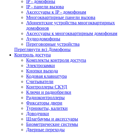
IP - домофоны
IP - панели вызова
Аксессуары к IP - домофонам
Многоквартирные панели вызова
Абонентские устройства многоквартирных
домофонов
Аксессуары к многоквартирным домофонам
Аудиодомофоны
Переговорные устройства
Переглянути всі Домофоны
Контроль доступа
Комплекты контроля доступа
Электрозамки
Кнопки выхода
Кодовая клавиатура
Считыватели
Контроллеры СКУД
Ключи и радиобрелки
Радиоконтроллеры
Фиксаторы двери
Турникеты, калитки
Доводчики
Шлагбаумы и аксессуары
Биометрические системы
Дверные переходы