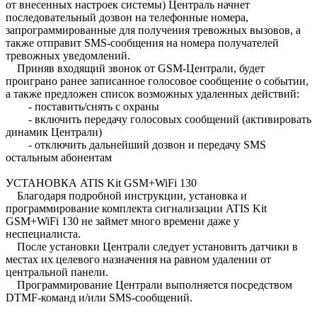
от внесенных настроек системы) Централь начнет
последовательный дозвон на телефонные номера,
запрограммированные для получения тревожных вызовов, а
также отправит SMS-сообщения на номера получателей
тревожных уведомлений.
Приняв входящий звонок от GSM-Централи, будет
проиграно ранее записанное голосовое сообщение о событии,
а также предложен список возможных удаленных действий:
- поставить/снять с охраны
- включить передачу голосовых сообщений (активировать
динамик Централи)
- отключить дальнейший дозвон и передачу SMS
остальным абонентам
УСТАНОВКА ATIS Kit GSM+WiFi 130
Благодаря подробной инструкции, установка и
программирование комплекта сигнализации ATIS Kit
GSM+WiFi 130 не займет много времени даже у
неспециалиста.
После установки Централи следует установить датчики в
местах их целевого назначения на равном удалении от
центральной панели.
Программирование Централи выполняется посредством
DTMF-команд и/или SMS-сообщений.