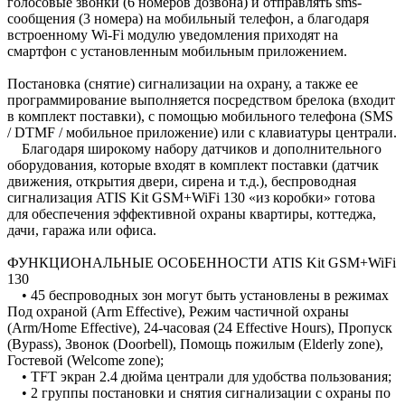
голосовые звонки (6 номеров дозвона) и отправлять sms-
сообщения (3 номера) на мобильный телефон, а благодаря
встроенному Wi-Fi модулю уведомления приходят на
смартфон с установленным мобильным приложением.
Постановка (снятие) сигнализации на охрану, а также ее
программирование выполняется посредством брелока (входит
в комплект поставки), с помощью мобильного телефона (SMS
/ DTMF / мобильное приложение) или с клавиатуры централи.
Благодаря широкому набору датчиков и дополнительного
оборудования, которые входят в комплект поставки (датчик
движения, открытия двери, сирена и т.д.), беспроводная
сигнализация ATIS Kit GSM+WiFi 130 «из коробки» готова
для обеспечения эффективной охраны квартиры, коттеджа,
дачи, гаража или офиса.
ФУНКЦИОНАЛЬНЫЕ ОСОБЕННОСТИ ATIS Kit GSM+WiFi
130
• 45 беспроводных зон могут быть установлены в режимах
Под охраной (Arm Effective), Режим частичной охраны
(Arm/Home Effective), 24-часовая (24 Effective Hours), Пропуск
(Bypass), Звонок (Doorbell), Помощь пожилым (Elderly zone),
Гостевой (Welcome zone);
• TFT экран 2.4 дюйма централи для удобства пользования;
• 2 группы постановки и снятия сигнализации с охраны по