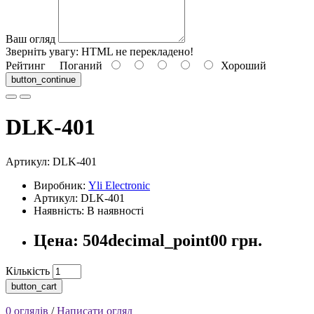
Ваш огляд
Зверніть увагу:
HTML не перекладено!
Рейтинг
Поганий
Хороший
button_continue
DLK-401
Артикул:
DLK-401
Виробник:
Yli Electronic
Артикул: DLK-401
Наявність: В наявності
Цена: 504decimal_point00 грн.
Кількість
button_cart
0 оглядів
/
Написати огляд