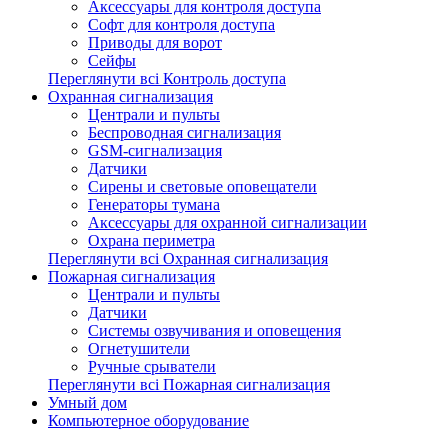
Аксессуары для контроля доступа
Софт для контроля доступа
Приводы для ворот
Сейфы
Переглянути всі Контроль доступа
Охранная сигнализация
Централи и пульты
Беспроводная сигнализация
GSM-сигнализация
Датчики
Сирены и световые оповещатели
Генераторы тумана
Аксессуары для охранной сигнализации
Охрана периметра
Переглянути всі Охранная сигнализация
Пожарная сигнализация
Централи и пульты
Датчики
Системы озвучивания и оповещения
Огнетушители
Ручные срыватели
Переглянути всі Пожарная сигнализация
Умный дом
Компьютерное оборудование