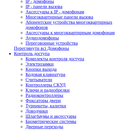
IP - домофоны
IP - панели вызова
Аксессуары к IP - домофонам
Многоквартирные панели вызова
Абонентские устройства многоквартирных
домофонов
Аксессуары к многоквартирным домофонам
Аудиодомофоны
Переговорные устройства
Переглянути всі Домофоны
Контроль доступа
Комплекты контроля доступа
Электрозамки
Кнопки выхода
Кодовая клавиатура
Считыватели
Контроллеры СКУД
Ключи и радиобрелки
Радиоконтроллеры
Фиксаторы двери
Турникеты, калитки
Доводчики
Шлагбаумы и аксессуары
Биометрические системы
Дверные переходы