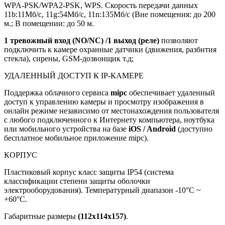
WPA-PSK/WPA2-PSK, WPS. Скорость передачи данных
11b:11Mб/с, 11g:54Mб/с, 11n:135Mб/с (Вне помещения: до 200
м.; В помещении: до 50 м.
1 тревожный вход (NO/NC) /1 выход (реле)
позволяют
подключить к камере охранные датчики (движения, разбития
стекла),
сирены
, GSM-дозвонщик т.д;
УДАЛЕННЫЙ ДОСТУП К IP-КАМЕРЕ
Поддержка облачного сервиса
mipc
обеспечивает удаленный
доступ к управлению камеры и просмотру изображения в
онлайн режиме независимо от местонахождения пользователя
с любого подключенного к Интернету компьютера, ноутбука
или мобильного устройства на базе
iOS / Android
(доступно
бесплатное мобильное приложение mipc).
КОРПУС
Пластиковый корпус класс защиты IP54 (система
классификации степени защиты оболочки
электрооборудования). Температурный диапазон -10°C ~
+60°C.
Габаритные размеры
(112х114х157)
.