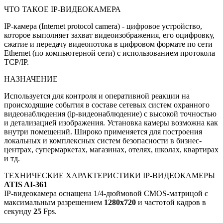
ЧТО ТАКОЕ IP-ВИДЕОКАМЕРА
IP-камера (Internet protocol camera) - цифровое устройство,
которое выполняет захват видеоизображения, его оцифровку,
сжатие и передачу видеопотока в цифровом формате по сети
Ethernet (по компьютерной сети) с использованием протокола
TCP/IP.
НАЗНАЧЕНИЕ
Используется для контроля и оперативной реакции на
происходящие события в составе сетевых систем охранного
видеонаблюдения (ip-видеонаблюдение) с высокой точностью
и детализацией изображения. Установка камеры возможна как
внутри помещений. Широко применяется для построения
локальных и комплексных систем безопасности в бизнес-
центрах, супермаркетах, магазинах, отелях, школах, квартирах
и тд.
ТЕХНИЧЕСКИЕ ХАРАКТЕРИСТИКИ IP-ВИДЕОКАМЕРЫ
ATIS
AI-361
IP-видеокамера оснащена 1/4-дюймовой CMOS-матрицой с
максимальным разрешением
1280x720
и частотой кадров в
секунду
25
Fps.