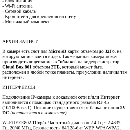
- Блок питания
- Wi-Fi антенна
- Сетевой кабель
- Кронштейн для крепления на стену
- Монтажный комплект
АРХИВ ЗАПИСИ
В камере есть слот для
MicroSD
карты объемом
до 32Гб
, на
которую записывается видео. Также данная камера может
производить видеозапись в "
облако
" на видеорегистратор
Cloud Box 861
объемом
2ТБ
, который может быть
расположен в любой точке планеты, при условии наличия там
интернета.
ИНТЕРФЕЙСЫ
Подключение IP-камеры к локальной сети и/или Интернет
выполняется с помощью стандартного разъема
RJ-45
(10/100Base-T). Питание осуществляться от блока питания
5V
DC
(поставляется в комплекте)
.
Wi-Fi IEEE802.11b/g/n. Частотный диапазон 2.4 Гц ~ 2.4835
Гц, 20/40 МГц, Безопасность: 64/128-бит WEP, WPA/WPA2,