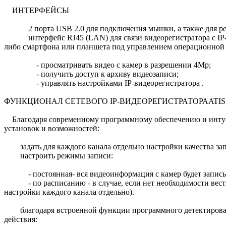
ИНТЕРФЕЙСЫ
2 порта USB 2.0 для подключения мышки, а также для резе
интерфейс RJ45 (LAN) для связи видеорегистратора с IP-ка
либо смартфона или планшета под управлением операционной с
- просматривать видео с камер в разрешении 4Mp;
- получить доступ к архиву видеозаписи;
- управлять настройками IP-видеорегистратора .
ФУНКЦИОНАЛ СЕТЕВОГО IP-ВИДЕОРЕГИСТРАТОРАATIS 
Благодаря современному программному обеспечению и интуит
установок и возможностей:
задать для каждого канала отдельно настройки качества запи
настроить режимы записи:
- постоянная- вся видеоинформация с камер будет записыват
- по расписанию - в случае, если нет необходимости вести 
настройки каждого канала отдельно).
благодаря встроенной функции программного детектировани
действия: