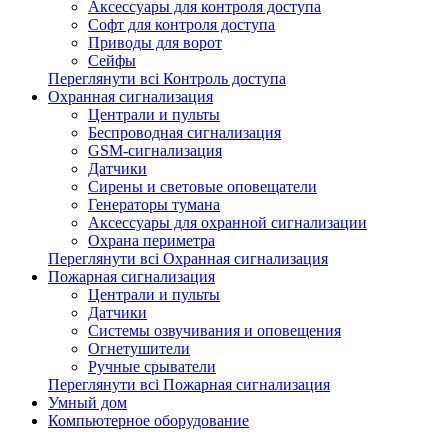
Аксессуары для контроля доступа
Софт для контроля доступа
Приводы для ворот
Сейфы
Переглянути всі Контроль доступа
Охранная сигнализация
Централи и пульты
Беспроводная сигнализация
GSM-сигнализация
Датчики
Сирены и световые оповещатели
Генераторы тумана
Аксессуары для охранной сигнализации
Охрана периметра
Переглянути всі Охранная сигнализация
Пожарная сигнализация
Централи и пульты
Датчики
Системы озвучивания и оповещения
Огнетушители
Ручные срыватели
Переглянути всі Пожарная сигнализация
Умный дом
Компьютерное оборудование