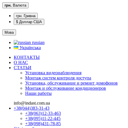
грн.
Валюта
грн. Гривна
$ Доллар США
Мова
russian
Українська
КОНТАКТЫ
О НАС
CТАТЬИ
Установка видеонаблюдения
Монтаж систем контроля доступа
Установка, обслуживание и ремонт домофонов
Монтаж и обслуживание кондиционеров
Наши работы
info@indast.com.ua
+38(044)383-31-43
+38(063)12-33-463
+38(095)11-22-445
+38(098)431-78-85