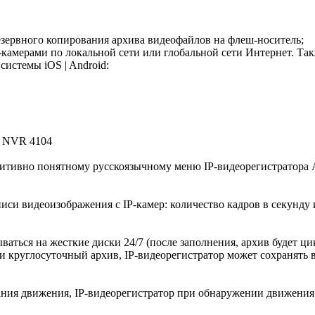
рвного копирования архива видеофайлов на флеш-носитель;
мерами по локальной сети или глобальной сети Интернет. Та
истемы iOS | Android:
NVR 4104
ивно понятному русскоязычному меню IP-видеорегистратора A
си видеоизображения с IP-камер: количество кадров в секунду 
ься на жесткие диски 24/7 (после заполнения, архив будет ци
круглосуточный архив, IP-видеорегистратор может сохранять в
я движения, IP-видеорегистратор при обнаружении движения 