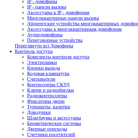
IP - домофоны
IP - панели вызова
Аксессуары к IP - домофонам
Многоквартирные панели вызова
Абонентские устройства многоквартирных домофо
Аксессуары к многоквартирным домофонам
Аудиодомофоны
Переговорные устройства
Переглянути всі Домофоны
Контроль доступа
Комплекты контроля доступа
Электрозамки
Кнопки выхода
Кодовая клавиатура
Считыватели
Контроллеры СКУД
Ключи и радиобрелки
Радиоконтроллеры
Фиксаторы двери
Турникеты, калитки
Доводчики
Шлагбаумы и аксессуары
Биометрические системы
Дверные переходы
Счетчики посетителей