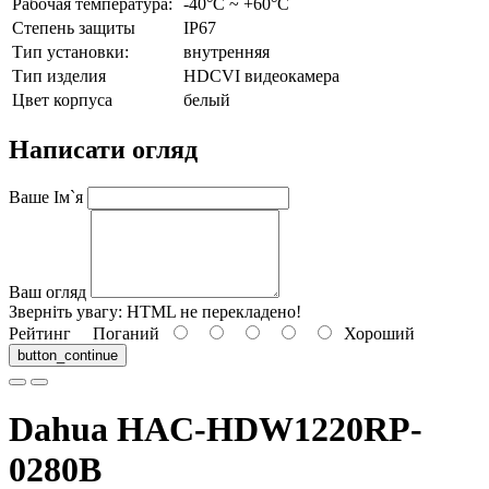
Рабочая температура:
-40°C ~ +60°C
Степень защиты
IP67
Тип установки:
внутренняя
Тип изделия
HDCVI видеокамера
Цвет корпуса
белый
Написати огляд
Ваше Ім`я
Ваш огляд
Зверніть увагу:
HTML не перекладено!
Рейтинг
Поганий
Хороший
button_continue
Dahua HAC-HDW1220RP-
0280B