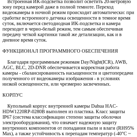
Встроенная ИК-подсветка позволит осветить 20-метровую
зону перед камерой даже в полной темноте. Переход
видеокамеры в ночной режим происходит автоматически: при
сработке встроенного датчика освещенности в темное время
суток, включается светодиодная ИК-подсветка и камера
переходит в черно-белый режим, тем самым обеспечивая
передачу четкой картинки такой же детализации, как и в
дневное время суток.
ФУНКЦИОНАЛ ПРОГРАММНОГО ОБЕСПЕЧЕНИЯ
Благодаря программным режимам Day/Night(ICR), AWB,
AGC, BLC, 2D-DNR обеспечивается корректная работа
камеры - сбалансированность насыщенности и цветопередачи
полученного от видеокамеры изображения - в условиях
низкой освещенности, или чрезмерно засвеченных.
КОРПУС
Купольный корпус внутренней камеры Dahua HAC-
HDW1220RP-0280B выполнен из пластика. Класс защиты
IP67 (система классификации степени защиты оболочки
электрооборудования), что означает надежную защиту
внутренних компонентов от попадания пыли и влаги (RH95%
Max), а также устойчивость к перепадам температур (-40°C ~