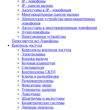
IP - домофоны
IP - панели вызова
Аксессуары к IP - домофонам
Многоквартирные панели вызова
Абонентские устройства многоквартирных
домофонов
Аксессуары к многоквартирным домофонам
Аудиодомофоны
Переговорные устройства
Переглянути всі Домофоны
Контроль доступа
Комплекты контроля доступа
Электрозамки
Кнопки выхода
Кодовая клавиатура
Считыватели
Контроллеры СКУД
Ключи и радиобрелки
Радиоконтроллеры
Фиксаторы двери
Турникеты, калитки
Доводчики
Шлагбаумы и аксессуары
Биометрические системы
Дверные переходы