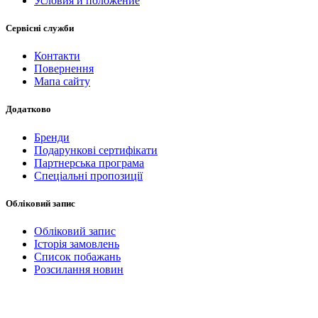
Условия и положение
Сервісні служби
Контакти
Повернення
Мапа сайту
Додатково
Бренди
Подарункові сертифікати
Партнерська програма
Спеціальні пропозиції
Обліковий запис
Обліковий запис
Історія замовлень
Список побажань
Розсилання новин