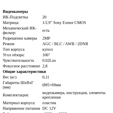
Видеокамеры
ИК-Подсветка
20
Матрица:
1/2.9" Sony Exmor CMOS
Механический ИК-
есть
фильтр:
Разрешение камеры
2MP
Режим
AGC / BLC / AWB / 2DNR
Тип корпуса
купол
Угол обзора:
106°
Чувствительность
0.02Lux
Фокусное расстояние
2,8
Общие характеристики
Вес (кг)
0,11
Габариты ШxВxГ
Ø85×69мм
(мм)
видеокамера, инструкция, элементы
Комплектация:
крепления
Материал корпуса:
пластик
Напряжение питания
DC 12V