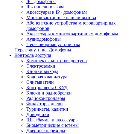
IP - домофоны
IP - панели вызова
Аксессуары к IP - домофонам
Многоквартирные панели вызова
Абонентские устройства многоквартирных
домофонов
Аксессуары к многоквартирным домофонам
Аудиодомофоны
Переговорные устройства
Переглянути всі Домофоны
Контроль доступа
Комплекты контроля доступа
Электрозамки
Кнопки выхода
Кодовая клавиатура
Считыватели
Контроллеры СКУД
Ключи и радиобрелки
Радиоконтроллеры
Фиксаторы двери
Турникеты, калитки
Доводчики
Шлагбаумы и аксессуары
Биометрические системы
Дверные переходы