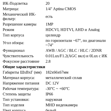
ИК-Подсветка
20
Матрица:
1/4" Aptina CMOS
Механический ИК-
есть
фильтр:
Разрешение камеры
1MP
Режим
HDCVI, HDTVI, AHD и Analog
Тип корпуса
цилиндр
по горизонтали ~67°, по диагонали
Угол обзора:
~74°
Функционал
AWB / AGC / BLC / HLC / 2DNR
Чувствительность
0.01Lux/F1.2(AGC вкл) и 0Lux с ИК
Фокусное расстояние
2.8
Общие характеристики
Габариты ШxВxГ (мм)
182х66х67мм
Материал корпуса:
металлический сплав
Напряжение питания
DC 12V
Рабочая температура:
-30°C ~ +60°C
Степень защиты
IP66
Тип установки:
наружная
Тип изделия
MHD видеокамера
Цвет корпуса
белый