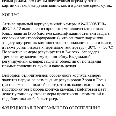
белый режим, тем самым обеспечивая передачу четкой
картинки такой же детализации, как и в дневное время суток.
КОРПУС
Антивандальный корпус уличной камеры AW-H800VFIR-
40G/2.8-12 выполнен из прочного металлического сплава.
Класс защиты IP66 (система классификации степени защиты
оболочки электрооборудования), что означает надежную
защиту внутренних компонентов от попадания пыли и влаги,
а также устойчивость к перепадам температур (-30°C ~ +50°C)
Положение камеры регулируется в 3-х осях, благодаря
трехосевому коленному кронштейну. Выдвижной
регулируемый козырек защитит объектив от попадания
прямых солнечных лучей и капель дождя.
Выгодной отличительной особенность корпуса камеры
является наружное размещение регулировок Zoom и Focus
(расположены в нижней части), что позволит выполнить
подстройку без разбора корпуса камеры. Графитовый цвет
делает установку этой камеры практически незаметной и
подойдет под любой экстерьер.
ФУНКЦИОНАЛ ПРОГРАММНОГО ОБЕСПЕЧЕНИЯ