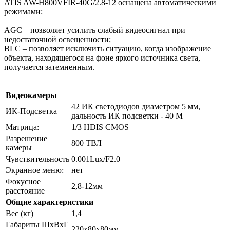
ATIS AW-H800VFIR-40G/2.8-12 оснащена автоматическими
режимами:
AGC – позволяет усилить слабый видеосигнал при
недостаточной освещенности;
BLC – позволяет исключить ситуацию, когда изображение
объекта, находящегося на фоне яркого источника света,
получается затемненным.
Видеокамеры
42 ИК светодиодов диаметром 5 мм,
ИК-Подсветка
дальность ИК подсветки - 40 М
Матрица:
1/3 HDIS СMOS
Разрешение
800 ТВЛ
камеры
Чувствительность
0.001Lux/F2.0
Экранное меню:
нет
Фокусное
2,8-12мм
расстояние
Общие характеристики
Вес (кг)
1,4
Габариты ШxВxГ
220x80x80мм