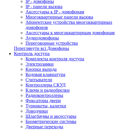
IP - домофоны
IP - панели вызова
Аксессуары к IP - домофонам
Многоквартирные панели вызова
Абонентские устройства многоквартирных
домофонов
Аксессуары к многоквартирным домофонам
Аудиодомофоны
Переговорные устройства
Переглянути всі Домофоны
Контроль доступа
Комплекты контроля доступа
Электрозамки
Кнопки выхода
Кодовая клавиатура
Считыватели
Контроллеры СКУД
Ключи и радиобрелки
Радиоконтроллеры
Фиксаторы двери
Турникеты, калитки
Доводчики
Шлагбаумы и аксессуары
Биометрические системы
Дверные переходы