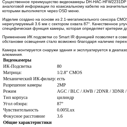
Существенное преимущество видеокамеры DH-HAC-HFW2231DP (3.
аналоговой информации по коаксиальному кабелю на значительн
которыми выполняется через OSD меню.
Изделие создано на основе из 2.1-мегапиксельного сенсора CMOS
нерегулируемый 3.6 мм с сектором охвата 87°. Качественное улу
специфическая функция камеры, которая определяет критерии д
Применение ИК подсветки со Smart IR функцией позволяет в сов
обстановке освещения стало возможно благодаря наличию перехо
Камера монтируется снаружи здания и эксплуатируется в диапаз
алюминия.
Видеокамеры
ИК-Подсветка
80
Матрица:
1/2.8" CMOS
Механический ИК-фильтр:
есть
Разрешение камеры
2MP
Режим
AGC / BLC / AWB / 2DNR / 3DNR 
Тип корпуса
цилиндр
Угол обзора:
87°
Чувствительность
0.005Lux
Фокусное расстояние
3.6
Общие характеристики