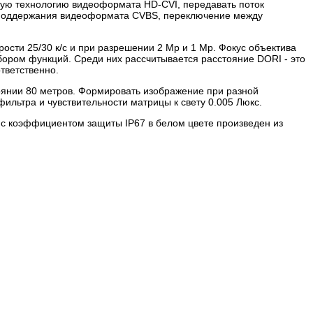
ую технологию видеоформата HD-CVI, передавать поток
ь поддержания видеоформата CVBS, переключение между
ости 25/30 к/с и при разрешении 2 Mp и 1 Mp. Фокус объектива
бором функций. Среди них рассчитывается расстояние DORI - это
тветственно.
оянии 80 метров. Формировать изображение при разной
льтра и чувствительности матрицы к свету 0.005 Люкс.
я с коэффициентом защиты IP67 в белом цвете произведен из