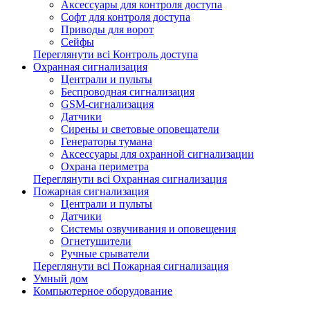
Аксессуары для контроля доступа
Софт для контроля доступа
Приводы для ворот
Сейфы
Переглянути всі Контроль доступа
Охранная сигнализация
Централи и пульты
Беспроводная сигнализация
GSM-сигнализация
Датчики
Сирены и световые оповещатели
Генераторы тумана
Аксессуары для охранной сигнализации
Охрана периметра
Переглянути всі Охранная сигнализация
Пожарная сигнализация
Централи и пульты
Датчики
Системы озвучивания и оповещения
Огнетушители
Ручные срыватели
Переглянути всі Пожарная сигнализация
Умный дом
Компьютерное оборудование