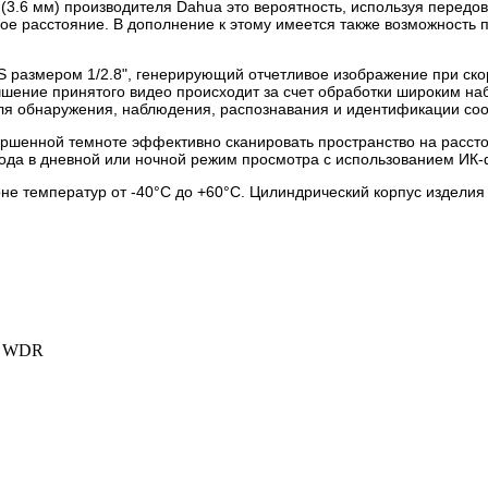
6 мм) производителя Dahua это вероятность, используя передов
ое расстояние. В дополнение к этому имеется также возможност
 размером 1/2.8", генерирующий отчетливое изображение при скор
чшение принятого видео происходит за счет обработки широким на
ля обнаружения, наблюдения, распознавания и идентификации соо
ершенной темноте эффективно сканировать пространство на расст
да в дневной или ночной режим просмотра с использованием ИК-фи
оне температур от -40°С до +60°С. Цилиндрический корпус издели
/ WDR