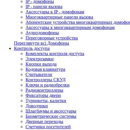
IP - домофоны
IP - панели вызова
Аксессуары к IP - домофонам
Многоквартирные панели вызова
Абонентские устройства многоквартирных домофо
Аксессуары к многоквартирным домофонам
Аудиодомофоны
Переговорные устройства
Переглянути всі Домофоны
Контроль доступа
Комплекты контроля доступа
Электрозамки
Кнопки выхода
Кодовая клавиатура
Считыватели
Контроллеры СКУД
Ключи и радиобрелки
Радиоконтроллеры
Фиксаторы двери
Турникеты, калитки
Доводчики
Шлагбаумы и аксессуары
Биометрические системы
Дверные переходы
Счетчики посетителей