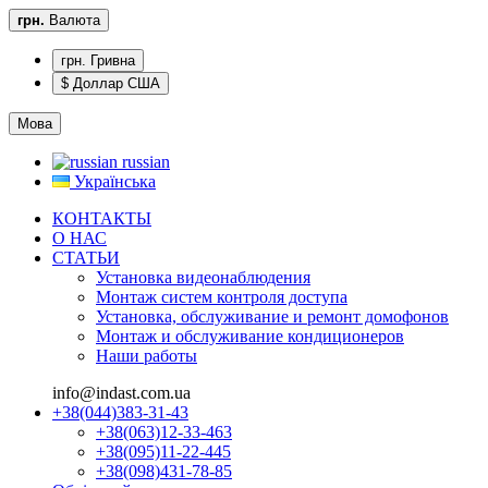
грн.
Валюта
грн. Гривна
$ Доллар США
Мова
russian
Українська
КОНТАКТЫ
О НАС
CТАТЬИ
Установка видеонаблюдения
Монтаж систем контроля доступа
Установка, обслуживание и ремонт домофонов
Монтаж и обслуживание кондиционеров
Наши работы
info@indast.com.ua
+38(044)383-31-43
+38(063)12-33-463
+38(095)11-22-445
+38(098)431-78-85