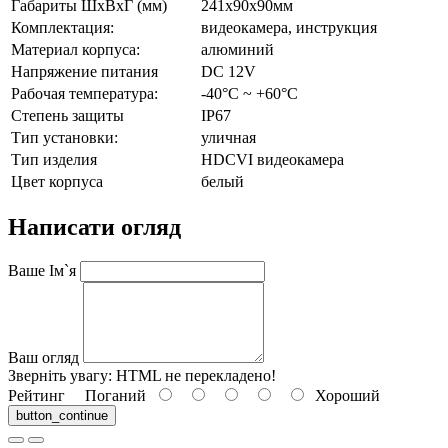
Габариты ШxВxГ (мм)
241х90х90мм
Комплектация:
видеокамера, инструкция
Материал корпуса:
алюминий
Напряжение питания
DC 12V
Рабочая температура:
-40°C ~ +60°C
Степень защиты
IP67
Тип установки:
уличная
Тип изделия
HDCVI видеокамера
Цвет корпуса
белый
Написати огляд
Ваше Ім`я
Ваш огляд
Зверніть увагу:
HTML не перекладено!
Рейтинг
Поганий
Хороший
button_continue