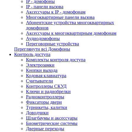
IP - домофоны
IP - панели вызова
Аксессуары к IP - домофонам
Многоквартирные панели вызова
Абонентские устройства многоквартирных
домофонов
Аксессуары к многоквартирным домофонам
Аудиодомофоны
Переговорные устройства
Переглянути всі Домофоны
Контроль доступа
Комплекты контроля доступа
Электрозамки
Кнопки выхода
Кодовая клавиатура
Считыватели
Контроллеры СКУД
Ключи и радиобрелки
Радиоконтроллеры
Фиксаторы двери
Турникеты, калитки
Доводчики
Шлагбаумы и аксессуары
Биометрические системы
Дверные переходы