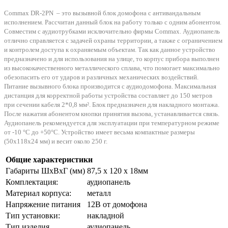
Commax DR-2PN – это вызывной блок домофона с антивандальным
исполнением. Рассчитан данный блок на работу только с одним абонентом.
Совместим с аудиотрубками исключительно фирмы Commax. Аудиопанель
отлично справляется с задачей охраны территории, а также с ограничением
и контролем доступа к охраняемым объектам. Так как данное устройство
предназначено и для использования на улице, то корпус прибора выполнен
из высококачественного металлического сплава, что помогает максимально
обезопасить его от ударов и различных механических воздействий.
Питание вызывного блока производится с аудиодомофона. Максимальная
дистанция для корректной работы устройства составляет до 150 метров
при сечении кабеля 2*0,8 мм². Блок предназначен для накладного монтажа.
После нажатия абонентом кнопки принятия вызова, устанавливается связь.
Аудиопанель рекомендуется для эксплуатации при температурном режиме
от -10 °C до +50°C. Устройство имеет весьма компактные размеры
(50х118x24 мм) и весит около 250 г.
Общие характеристики
Габариты ШxВxГ (мм)
87,5 х 120 х 18мм
Комплектация:
аудиопанель
Материал корпуса:
металл
Напряжение питания
12В от домофона
Тип установки:
накладной
Тип изделия
аудиопанель