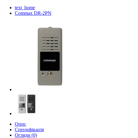
text_home
Commax DR-2PN
Опис
Специфікація
Огляди (0)