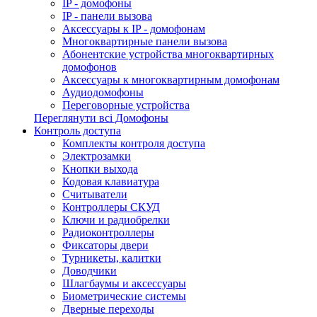
IP - домофоны
IP - панели вызова
Аксессуары к IP - домофонам
Многоквартирные панели вызова
Абонентские устройства многоквартирных
домофонов
Аксессуары к многоквартирным домофонам
Аудиодомофоны
Переговорные устройства
Переглянути всі Домофоны
Контроль доступа
Комплекты контроля доступа
Электрозамки
Кнопки выхода
Кодовая клавиатура
Считыватели
Контроллеры СКУД
Ключи и радиобрелки
Радиоконтроллеры
Фиксаторы двери
Турникеты, калитки
Доводчики
Шлагбаумы и аксессуары
Биометрические системы
Дверные переходы