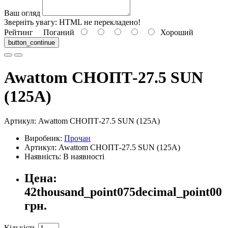
Ваш огляд
Зверніть увагу:
HTML не перекладено!
Рейтинг
Поганий
Хороший
button_continue
Awattom СНОПТ-27.5 SUN
(125А)
Артикул:
Awattom СНОПТ-27.5 SUN (125А)
Виробник:
Прочан
Артикул: Awattom СНОПТ-27.5 SUN (125А)
Наявність: В наявності
Цена:
42thousand_point075decimal_point00
грн.
Кількість