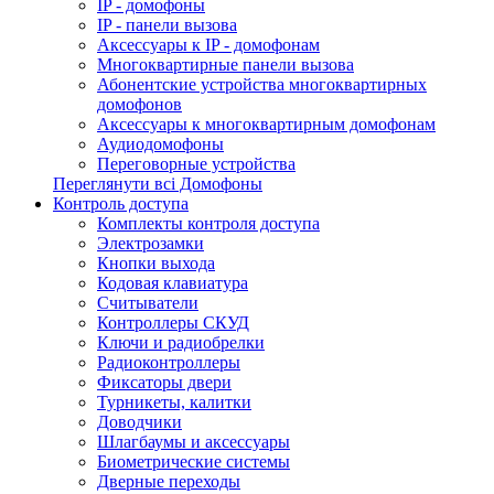
IP - домофоны
IP - панели вызова
Аксессуары к IP - домофонам
Многоквартирные панели вызова
Абонентские устройства многоквартирных
домофонов
Аксессуары к многоквартирным домофонам
Аудиодомофоны
Переговорные устройства
Переглянути всі Домофоны
Контроль доступа
Комплекты контроля доступа
Электрозамки
Кнопки выхода
Кодовая клавиатура
Считыватели
Контроллеры СКУД
Ключи и радиобрелки
Радиоконтроллеры
Фиксаторы двери
Турникеты, калитки
Доводчики
Шлагбаумы и аксессуары
Биометрические системы
Дверные переходы