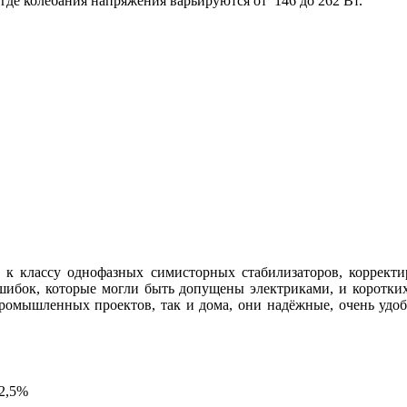
 где колебания напряжения варьируются от 146 до 262 Вт.
к классу однофазных симисторных стабилизаторов, корректи
ошибок, которые могли быть допущены электриками, и коротких
ромышленных проектов, так и дома, они надёжные, очень удоб
2,5%