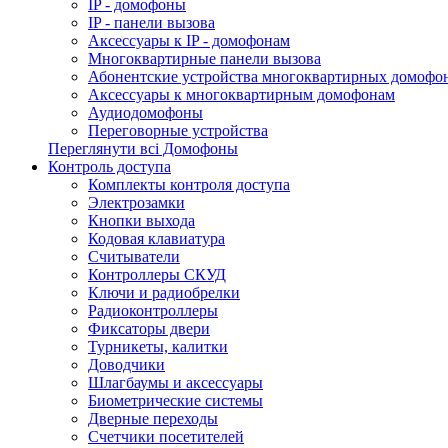
IP - домофоны
IP - панели вызова
Аксессуары к IP - домофонам
Многоквартирные панели вызова
Абонентские устройства многоквартирных домофо
Аксессуары к многоквартирным домофонам
Аудиодомофоны
Переговорные устройства
Переглянути всі Домофоны
Контроль доступа
Комплекты контроля доступа
Электрозамки
Кнопки выхода
Кодовая клавиатура
Считыватели
Контроллеры СКУД
Ключи и радиобрелки
Радиоконтроллеры
Фиксаторы двери
Турникеты, калитки
Доводчики
Шлагбаумы и аксессуары
Биометрические системы
Дверные переходы
Счетчики посетителей