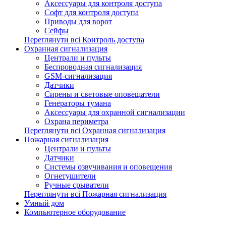
Аксессуары для контроля доступа
Софт для контроля доступа
Приводы для ворот
Сейфы
Переглянути всі Контроль доступа
Охранная сигнализация
Централи и пульты
Беспроводная сигнализация
GSM-сигнализация
Датчики
Сирены и световые оповещатели
Генераторы тумана
Аксессуары для охранной сигнализации
Охрана периметра
Переглянути всі Охранная сигнализация
Пожарная сигнализация
Централи и пульты
Датчики
Системы озвучивания и оповещения
Огнетушители
Ручные срыватели
Переглянути всі Пожарная сигнализация
Умный дом
Компьютерное оборудование