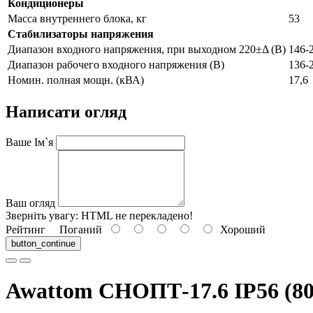
Кондиционеры
Масса внутреннего блока, кг
53
Стабилизаторы напряжения
Диапазон входного напряжения, при выходном 220±Δ (В)
146-
Диапазон рабочего входного напряжения (В)
136-
Номин. полная мощн. (кВА)
17,6
Написати огляд
Ваше Ім`я
Ваш огляд
Зверніть увагу:
HTML не перекладено!
Рейтинг
Поганий
Хороший
button_continue
Awattom СНОПТ-17.6 IP56 (8