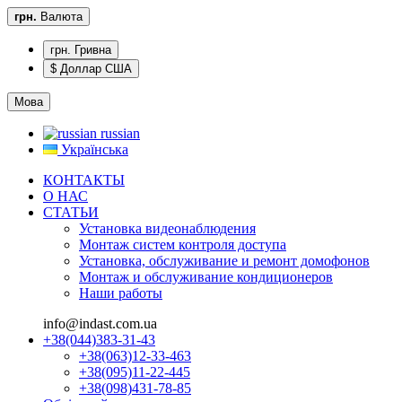
грн.
Валюта
грн. Гривна
$ Доллар США
Мова
russian
Українська
КОНТАКТЫ
О НАС
CТАТЬИ
Установка видеонаблюдения
Монтаж систем контроля доступа
Установка, обслуживание и ремонт домофонов
Монтаж и обслуживание кондиционеров
Наши работы
info@indast.com.ua
+38(044)383-31-43
+38(063)12-33-463
+38(095)11-22-445
+38(098)431-78-85