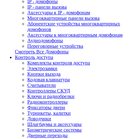
IP - домофоны
IP - панели вызова
Аксессуары к IP - домофонам
Многоквартирные панели вызова
Абонентские устройства многоквартирных
домофонов
Аксессуары к многоквартирным домофонам
Аудиодомофоны
Переговорные устройства
Смотреть Все Домофоны
Контроль доступа
Комплекты контроля доступа
Электрозамки
Кнопки выхода
Кодовая клавиатура
Считыватели
Контроллеры СКУД
Ключи и радиобрелки
Радиоконтроллеры
Фиксаторы двери
Турникеты, калитки
Доводчики
Шлагбаумы и аксессуары
Биометрические системы
Дверные переходы