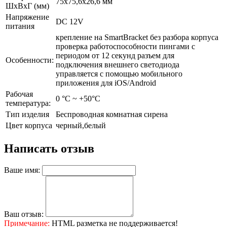
75х75,6х26,6 мм
ШxВxГ (мм)
Напряжение
DC 12V
питания
крепление на SmartBracket без разбора корпуса
проверка работоспособности пингами с
периодом от 12 секунд разъем для
Особенности:
подключения внешнего светодиода
управляется c помощью мобильного
приложения для iOS/Android
Рабочая
0 °С ~ +50°С
температура:
Тип изделия
Беспроводная комнатная сирена
Цвет корпуса
черный,белый
Написать отзыв
Ваше имя:
Ваш отзыв:
Примечание:
HTML разметка не поддерживается!