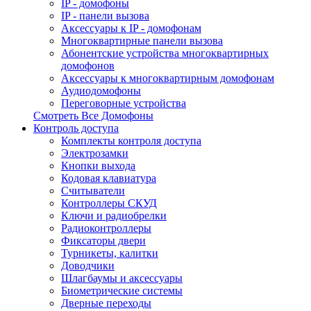
IP - домофоны
IP - панели вызова
Аксессуары к IP - домофонам
Многоквартирные панели вызова
Абонентские устройства многоквартирных
домофонов
Аксессуары к многоквартирным домофонам
Аудиодомофоны
Переговорные устройства
Смотреть Все Домофоны
Контроль доступа
Комплекты контроля доступа
Электрозамки
Кнопки выхода
Кодовая клавиатура
Считыватели
Контроллеры СКУД
Ключи и радиобрелки
Радиоконтроллеры
Фиксаторы двери
Турникеты, калитки
Доводчики
Шлагбаумы и аксессуары
Биометрические системы
Дверные переходы