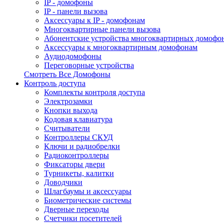
IP - домофоны
IP - панели вызова
Аксессуары к IP - домофонам
Многоквартирные панели вызова
Абонентские устройства многоквартирных домофо
Аксессуары к многоквартирным домофонам
Аудиодомофоны
Переговорные устройства
Смотреть Все Домофоны
Контроль доступа
Комплекты контроля доступа
Электрозамки
Кнопки выхода
Кодовая клавиатура
Считыватели
Контроллеры СКУД
Ключи и радиобрелки
Радиоконтроллеры
Фиксаторы двери
Турникеты, калитки
Доводчики
Шлагбаумы и аксессуары
Биометрические системы
Дверные переходы
Счетчики посетителей