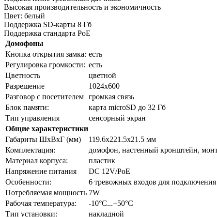
Высокая производительность и экономичность
Цвет: белый
Поддержка SD-карты 8 Гб
Поддержка стандарта PoE
Домофоны
Кнопка открытия замка:
есть
Регулировка громкости:
есть
Цветность
цветной
Разрешение
1024х600
Разговор с посетителем
громкая связь
Блок памяти:
карта microSD до 32 Гб
Тип управления
сенсорный экран
Общие характеристики
Габариты ШxВxГ (мм)
119.6х221.5х21.5 мм
Комплектация:
домофон, настенный кронштейн, монт
Материал корпуса:
пластик
Напряжение питания
DC 12V/PoE
Особенности:
6 тревожных входов для подключения
Потребляемая мощность
7W
Рабочая температура:
-10°C...+50°C
Тип установки:
накладной