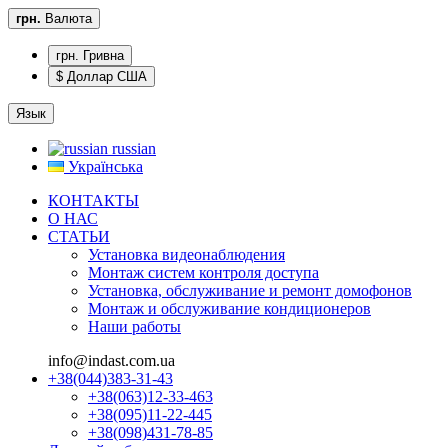
грн.
Валюта
грн. Гривна
$ Доллар США
Язык
russian
Українська
КОНТАКТЫ
О НАС
CТАТЬИ
Установка видеонаблюдения
Монтаж систем контроля доступа
Установка, обслуживание и ремонт домофонов
Монтаж и обслуживание кондиционеров
Наши работы
info@indast.com.ua
+38(044)383-31-43
+38(063)12-33-463
+38(095)11-22-445
+38(098)431-78-85