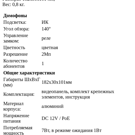
Вес: 0,8 кг.
Домофоны
Подсветка:
ИК
Угол обзора:
140°
Управление
реле
замком:
Цветность
цветная
Разрешение
2Мп
Количество
1
абонентов
Общие характеристики
Габариты ШxВxГ
182х30х101мм
(мм)
видеопанель, комплект крепежных
Комплектация:
элементов, инструкция
Материал
алюминий
корпуса:
Напряжение
DC 12V / PoE
питания
Потребляемая
7Вт, в режиме ожидания 1Вт
мощность