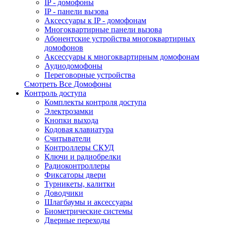
IP - домофоны
IP - панели вызова
Аксессуары к IP - домофонам
Многоквартирные панели вызова
Абонентские устройства многоквартирных
домофонов
Аксессуары к многоквартирным домофонам
Аудиодомофоны
Переговорные устройства
Смотреть Все Домофоны
Контроль доступа
Комплекты контроля доступа
Электрозамки
Кнопки выхода
Кодовая клавиатура
Считыватели
Контроллеры СКУД
Ключи и радиобрелки
Радиоконтроллеры
Фиксаторы двери
Турникеты, калитки
Доводчики
Шлагбаумы и аксессуары
Биометрические системы
Дверные переходы