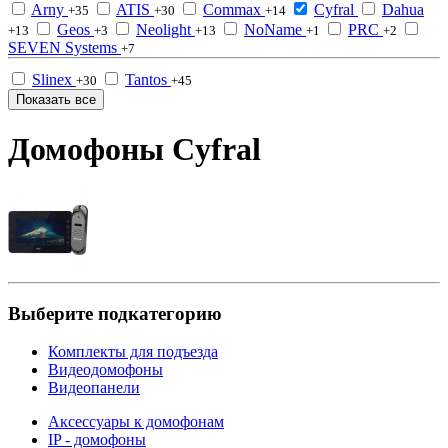
Arny
ATIS
Commax
Cyfral
Dahua
+35
+30
+14
Geos
Neolight
NoName
PRC
+13
+3
+13
+1
+2
SEVEN Systems
+7
Slinex
Tantos
+30
+45
Показать все
Домофоны Cyfral
Выберите подкатегорию
Комплекты для подъезда
Видеодомофоны
Видеопанели
Аксессуары к домофонам
IP - домофоны