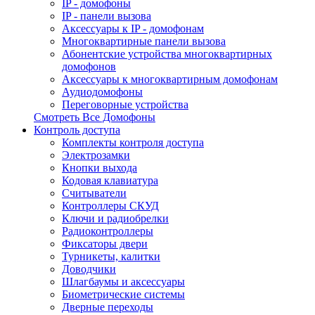
IP - домофоны
IP - панели вызова
Аксессуары к IP - домофонам
Многоквартирные панели вызова
Абонентские устройства многоквартирных
домофонов
Аксессуары к многоквартирным домофонам
Аудиодомофоны
Переговорные устройства
Смотреть Все Домофоны
Контроль доступа
Комплекты контроля доступа
Электрозамки
Кнопки выхода
Кодовая клавиатура
Считыватели
Контроллеры СКУД
Ключи и радиобрелки
Радиоконтроллеры
Фиксаторы двери
Турникеты, калитки
Доводчики
Шлагбаумы и аксессуары
Биометрические системы
Дверные переходы