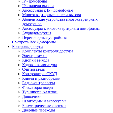
IP - домофоны
IP - панели вызова
Аксессуары к IP - домофонам
Многоквартирные панели вызова
Абонентские устройства многоквартирных
домофонов
Аксессуары к многоквартирным домофонам
Аудиодомофоны
Переговорные устройства
Смотреть Все Домофоны
Контроль доступа
Комплекты контроля доступа
Электрозамки
Кнопки выхода
Кодовая клавиатура
Считыватели
Контроллеры СКУД
Ключи и радиобрелки
Радиоконтроллеры
Фиксаторы двери
Турникеты, калитки
Доводчики
Шлагбаумы и аксессуары
Биометрические системы
Дверные переходы