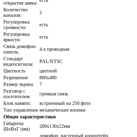
есть
открытия замка:
Количество
2
каналов:
Регулировка
есть
громкости:
Регулировка
есть
яркости:
Связь домофон-
4-х проводная
панель:
Стандарт
PAL/NTSC
видеосигнала:
Цветность
цветной
Разрешение
800х480
Размер экрана
7
Разговор с
громкая связь
посетителем
Блок памяти:
встроенный на 250 фото
Тип управления
механические кнопки
Общие характеристики
Габариты
200x130x22мм
ШxВxГ (мм)
домофон, настенный кронштейн,