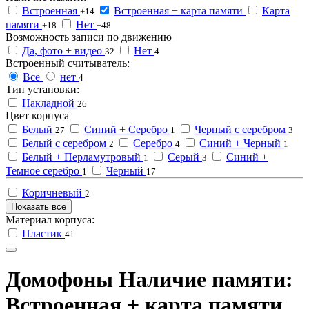
Встроенная
Встроенная + карта памяти
Карта
+14
памяти
Нет
+18
+48
Возможность записи по движению
Да, фото + видео
Нет
32
4
Встроенный считыватель:
Все
нет
4
Тип установки:
Накладной
26
Цвет корпуса
Белый
Синий + Серебро
Черный с серебром
27
1
3
Белый с серебром
Серебро
Синий + Черный
2
4
1
Белый + Перламутровый
Серый
Синий +
1
3
Темное серебро
Черный
1
17
Коричневый
2
Показать все
Материал корпуса:
Пластик
41
Домофоны Наличие памяти:
Встроенная + карта памяти