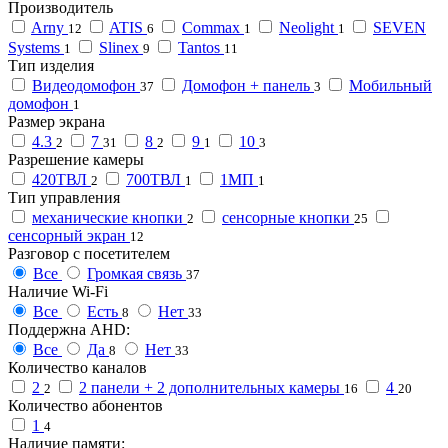
Производитель
Arny
ATIS
Commax
Neolight
SEVEN
12
6
1
1
Systems
Slinex
Tantos
1
9
11
Тип изделия
Видеодомофон
Домофон + панель
Мобильный
37
3
домофон
1
Размер экрана
4.3
7
8
9
10
2
31
2
1
3
Разрешение камеры
420ТВЛ
700ТВЛ
1МП
2
1
1
Тип управления
механические кнопки
сенсорные кнопки
2
25
сенсорный экран
12
Разговор с посетителем
Все
Громкая связь
37
Наличие Wi-Fi
Все
Есть
Нет
8
33
Поддержна AHD:
Все
Да
Нет
8
33
Количество каналов
2
2 панели + 2 дополнительных камеры
4
2
16
20
Количество абонентов
1
4
Наличие памяти: