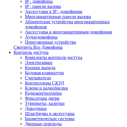
IP - домофоны
IP - панели вызова
Аксессуары к IP - домофонам
Многоквартирные панели вызова
Абонентские устройства многоквартирных
домофонов
Аксессуары к многоквартирным домофонам
Аудиодомофоны
Переговорные устройства
Смотреть Все Домофоны
Контроль доступа
Комплекты контроля доступа
Электрозамки
Кнопки выхода
Кодовая клавиатура
Считыватели
Контроллеры СКУД
Ключи и радиобрелки
Радиоконтроллеры
Фиксаторы двери
Турникеты, калитки
Доводчики
Шлагбаумы и аксессуары
Биометрические системы
Дверные переходы