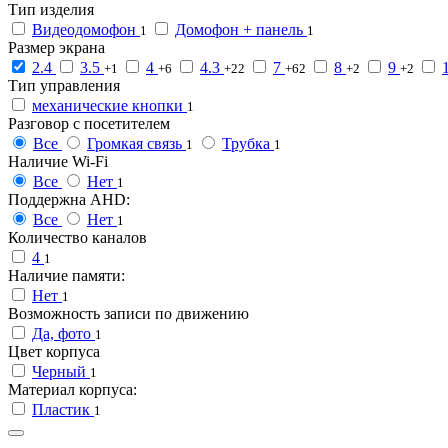
Тип изделия
Видеодомофон
Домофон + панель
1
1
Размер экрана
2.4
3.5
4
4.3
7
8
9
+1
+6
+22
+62
+2
+2
Тип управления
механические кнопки
1
Разговор с посетителем
Все
Громкая связь
Трубка
1
1
Наличие Wi-Fi
Все
Нет
1
Поддержна AHD:
Все
Нет
1
Количество каналов
4
1
Наличие памяти:
Нет
1
Возможность записи по движению
Да, фото
1
Цвет корпуса
Черный
1
Материал корпуса:
Пластик
1