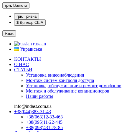
грн.
Валюта
грн. Гривна
$ Доллар США
Язык
russian
Українська
КОНТАКТЫ
О НАС
CТАТЬИ
Установка видеонаблюдения
Монтаж систем контроля доступа
Установка, обслуживание и ремонт домофонов
Монтаж и обслуживание кондиционеров
Наши работы
info@indast.com.ua
+38(044)383-31-43
+38(063)12-33-463
+38(095)11-22-445
+38(098)431-78-85