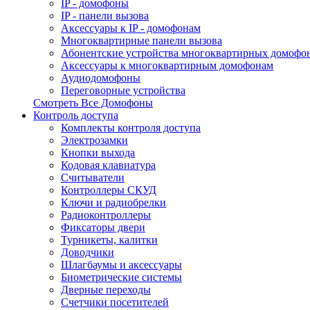
IP - домофоны
IP - панели вызова
Аксессуары к IP - домофонам
Многоквартирные панели вызова
Абонентские устройства многоквартирных домофо
Аксессуары к многоквартирным домофонам
Аудиодомофоны
Переговорные устройства
Смотреть Все Домофоны
Контроль доступа
Комплекты контроля доступа
Электрозамки
Кнопки выхода
Кодовая клавиатура
Считыватели
Контроллеры СКУД
Ключи и радиобрелки
Радиоконтроллеры
Фиксаторы двери
Турникеты, калитки
Доводчики
Шлагбаумы и аксессуары
Биометрические системы
Дверные переходы
Счетчики посетителей