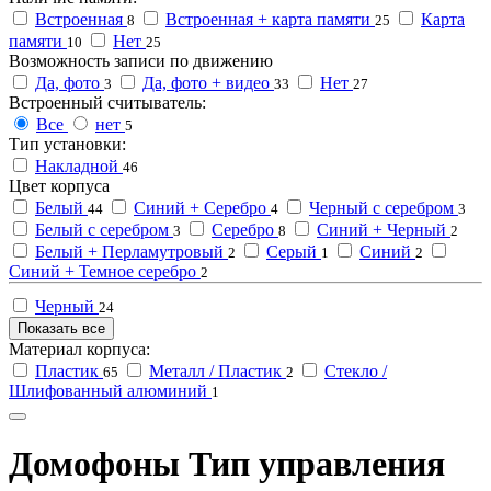
Встроенная
Встроенная + карта памяти
Карта
8
25
памяти
Нет
10
25
Возможность записи по движению
Да, фото
Да, фото + видео
Нет
3
33
27
Встроенный считыватель:
Все
нет
5
Тип установки:
Накладной
46
Цвет корпуса
Белый
Синий + Серебро
Черный с серебром
44
4
3
Белый с серебром
Серебро
Синий + Черный
3
8
2
Белый + Перламутровый
Серый
Синий
2
1
2
Синий + Темное серебро
2
Черный
24
Показать все
Материал корпуса:
Пластик
Металл / Пластик
Стекло /
65
2
Шлифованный алюминий
1
Домофоны Тип управления