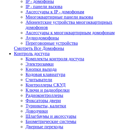
IP - домофоны
IP - панели вызова
Аксессуары к IP - домофонам
Многоквартирные панели вызова
Абонентские устройства многоквартирных
домофонов
Аксессуары к многоквартирным домофонам
Аудиодомофоны
Переговорные устройства
Смотреть Все Домофоны
Контроль доступа
Комплекты контроля доступа
Электрозамки
Кнопки выхода
Кодовая клавиатура
Считыватели
Контроллеры СКУД
Ключи и радиобрелки
Радиоконтроллеры
Фиксаторы двери
Турникеты, калитки
Доводчики
Шлагбаумы и аксессуары
Биометрические системы
Дверные переходы