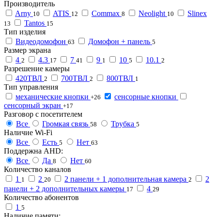
Производитель
Arny
ATIS
Commax
Neolight
Slinex
10
12
8
10
Tantos
13
15
Тип изделия
Видеодомофон
Домофон + панель
63
5
Размер экрана
4
4.3
7
9
10
10.1
2
17
41
1
5
2
Разрешение камеры
420ТВЛ
700ТВЛ
800ТВЛ
2
2
1
Тип управления
механические кнопки
сенсорные кнопки
+26
сенсорный экран
+17
Разговор с посетителем
Все
Громкая связь
Трубка
58
5
Наличие Wi-Fi
Все
Есть
Нет
5
63
Поддержна AHD:
Все
Да
Нет
8
60
Количество каналов
1
2
2 панели + 1 дополнительная камера
2
1
20
2
панели + 2 дополнительных камеры
4
17
29
Количество абонентов
1
5
Наличие памяти: