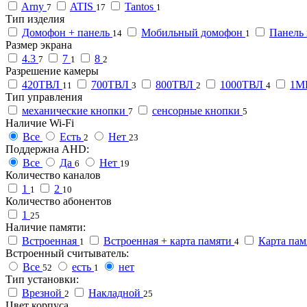
Arny
ATIS
Tantos
7
17
1
Тип изделия
Домофон + панель
Мобильный домофон
Панель
14
1
Размер экрана
4.3
7
8
7
1
2
Разрешение камеры
420ТВЛ
700ТВЛ
800ТВЛ
1000ТВЛ
1
11
3
2
4
Тип управления
механические кнопки
сенсорные кнопки
7
5
Наличие Wi-Fi
Все
Есть
Нет
2
23
Поддержна AHD:
Все
Да
Нет
6
19
Количество каналов
1
2
1
10
Количество абонентов
1
25
Наличие памяти:
Встроенная
Встроенная + карта памяти
Карта па
1
4
Встроенный считыватель:
Все
есть
нет
52
1
Тип установки:
Врезной
Накладной
2
25
Цвет корпуса