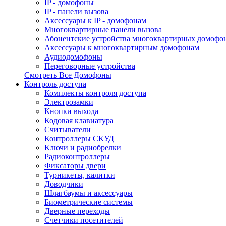
IP - домофоны
IP - панели вызова
Аксессуары к IP - домофонам
Многоквартирные панели вызова
Абонентские устройства многоквартирных домофо
Аксессуары к многоквартирным домофонам
Аудиодомофоны
Переговорные устройства
Смотреть Все Домофоны
Контроль доступа
Комплекты контроля доступа
Электрозамки
Кнопки выхода
Кодовая клавиатура
Считыватели
Контроллеры СКУД
Ключи и радиобрелки
Радиоконтроллеры
Фиксаторы двери
Турникеты, калитки
Доводчики
Шлагбаумы и аксессуары
Биометрические системы
Дверные переходы
Счетчики посетителей