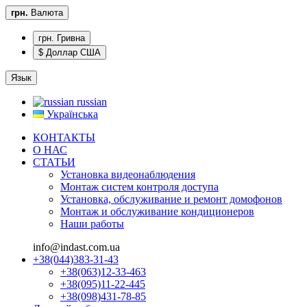
грн.
Валюта
грн. Гривна
$ Доллар США
Язык
russian
Українська
КОНТАКТЫ
О НАС
CТАТЬИ
Установка видеонаблюдения
Монтаж систем контроля доступа
Установка, обслуживание и ремонт домофонов
Монтаж и обслуживание кондиционеров
Наши работы
info@indast.com.ua
+38(044)383-31-43
+38(063)12-33-463
+38(095)11-22-445
+38(098)431-78-85