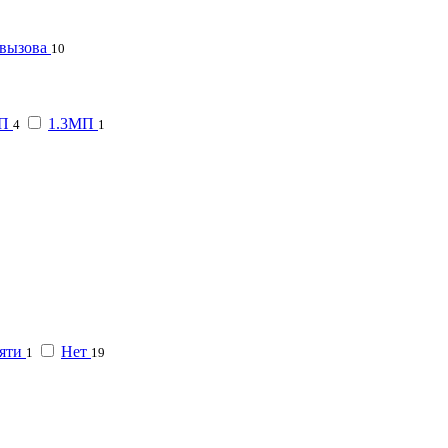
 вызова
10
МП
1.3МП
4
1
мяти
Нет
1
19